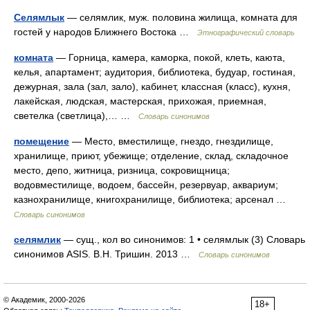
Селямлык
— селямлик, муж. половина жилища, комната для
гостей у народов Ближнего Востока …
Этнографический словарь
комната
— Горница, камера, каморка, покой, клеть, каюта,
келья, апартамент; аудитория, библиотека, будуар, гостиная,
дежурная, зала (зал, зало), кабинет, классная (класс), кухня,
лакейская, людская, мастерская, прихожая, приемная,
светелка (светлица),… …
Словарь синонимов
помещение
— Место, вместилище, гнездо, гнездилище,
хранилище, приют, убежище; отделение, склад, складочное
место, депо, житница, ризница, сокровищница;
водовместилище, водоем, бассейн, резервуар, аквариум;
казнохранилище, книгохранилище, библиотека; арсенал …
Словарь синонимов
селямлик
— сущ., кол во синонимов: 1 • селямлык (3) Словарь
синонимов ASIS. В.Н. Тришин. 2013 …
Словарь синонимов
© Академик, 2000-2026
18+